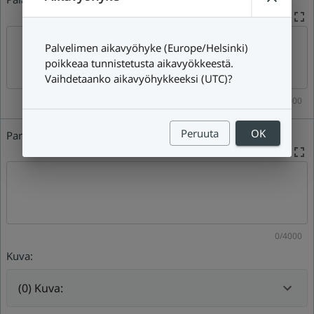
Palvelimen aikavyöhyke (Europe/Helsinki)
poikkeaa tunnistetusta aikavyökkeestä.
Vaihdetaanko aikavyöhykkeeksi (UTC)?
0/4000
Peruuta
OK
Parannusehdotus:
0/4000
Kuva:
(0) Kuva: